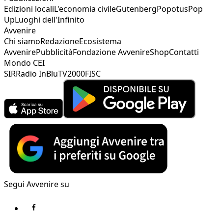
Edizioni locali
L'economia civile
Gutenberg
Popotus
Pop
Up
Luoghi dell'Infinito
Avvenire
Chi siamo
Redazione
Ecosistema
Avvenire
Pubblicità
Fondazione Avvenire
Shop
Contatti
Mondo CEI
SIR
Radio InBlu
TV2000
FISC
Segui Avvenire su