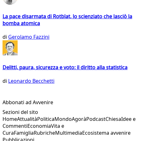
La pace disarmata di Rotblat, lo scienziato che lasciò la
bomba atomica
di
Gerolamo Fazzini
Delitti, paura, sicurezza e voto: il diritto alla statistica
di
Leonardo Becchetti
Abbonati ad Avvenire
Sezioni del sito
Home
Attualità
Politica
Mondo
Agorà
Podcast
Chiesa
Idee e
Commenti
Economia
Vita e
Cura
Famiglia
Rubriche
Multimedia
Ecosistema avvenire
Pubblicazioni