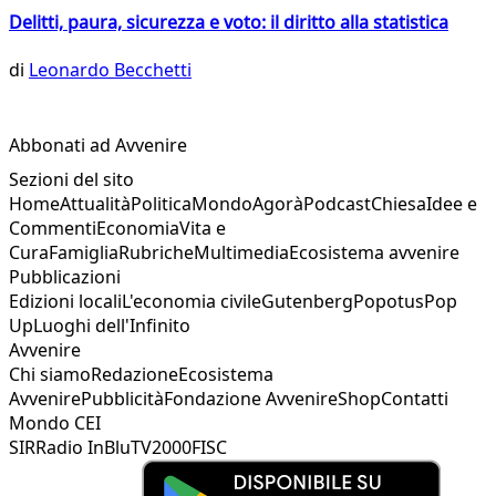
Delitti, paura, sicurezza e voto: il diritto alla statistica
di
Leonardo Becchetti
Abbonati ad Avvenire
Sezioni del sito
Home
Attualità
Politica
Mondo
Agorà
Podcast
Chiesa
Idee e
Commenti
Economia
Vita e
Cura
Famiglia
Rubriche
Multimedia
Ecosistema avvenire
Pubblicazioni
Edizioni locali
L'economia civile
Gutenberg
Popotus
Pop
Up
Luoghi dell'Infinito
Avvenire
Chi siamo
Redazione
Ecosistema
Avvenire
Pubblicità
Fondazione Avvenire
Shop
Contatti
Mondo CEI
SIR
Radio InBlu
TV2000
FISC