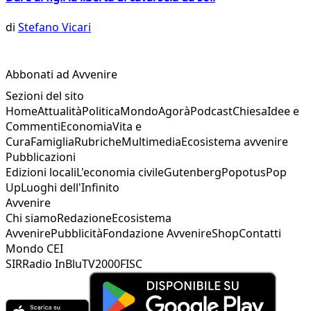
di
Stefano Vicari
Abbonati ad Avvenire
Sezioni del sito
Home
Attualità
Politica
Mondo
Agorà
Podcast
Chiesa
Idee e
Commenti
Economia
Vita e
Cura
Famiglia
Rubriche
Multimedia
Ecosistema avvenire
Pubblicazioni
Edizioni locali
L'economia civile
Gutenberg
Popotus
Pop
Up
Luoghi dell'Infinito
Avvenire
Chi siamo
Redazione
Ecosistema
Avvenire
Pubblicità
Fondazione Avvenire
Shop
Contatti
Mondo CEI
SIR
Radio InBlu
TV2000
FISC