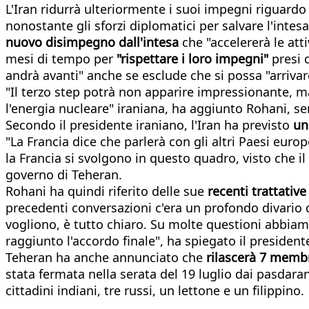
L'Iran ridurrà ulteriormente i suoi impegni riguardo
nonostante gli sforzi diplomatici per salvare l'intes
nuovo disimpegno dall'intesa
che "accelererà le at
mesi di tempo per
"rispettare i loro impegni"
presi 
andrà avanti" anche se esclude che si possa "arrivar
"Il terzo step potrà non apparire impressionante, m
l'energia nucleare" iraniana, ha aggiunto Rohani, s
Secondo il presidente iraniano, l'Iran ha previsto
un
"La Francia dice che parlerà con gli altri Paesi europ
la Francia si svolgono in questo quadro, visto che il
governo di Teheran.
Rohani ha quindi riferito delle sue
recenti trattati
precedenti conversazioni c'era un profondo divari
vogliono, è tutto chiaro. Su molte questioni abbiamo
raggiunto l'accordo finale", ha spiegato il presiden
Teheran ha anche annunciato che
rilascerà 7 membr
stata fermata nella serata del 19 luglio dai pasdar
cittadini indiani, tre russi, un lettone e un filippino.