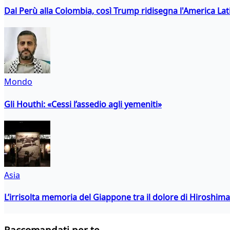
Dal Perù alla Colombia, così Trump ridisegna l'America Lat
Mondo
Gli Houthi: «Cessi l’assedio agli yemeniti»
Asia
L’irrisolta memoria del Giappone tra il dolore di Hiroshima
Raccomandati per te