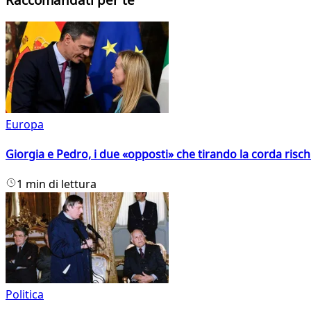
Europa
Giorgia e Pedro, i due «opposti» che tirando la corda risc
1 min di lettura
Politica