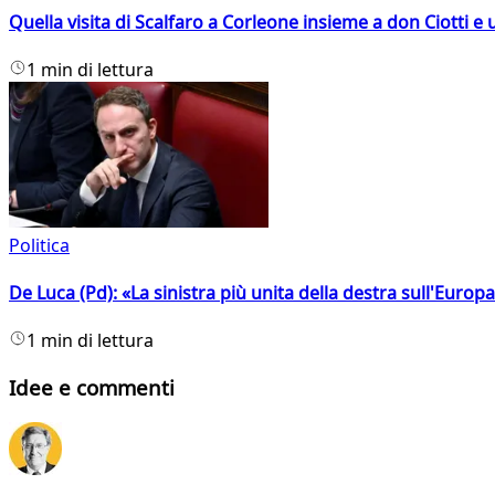
Quella visita di Scalfaro a Corleone insieme a don Ciotti e u
1 min di lettura
Politica
De Luca (Pd): «La sinistra più unita della destra sull'Europ
1 min di lettura
Idee e commenti