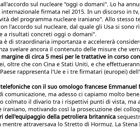
 all'accordo sul nucleare "oggi o domani". Lo ha annu
a internazionale firmata nel 2015. In un discorso in tv
tività del programma nucleare iraniano". Allo stesso
con l'accordo sul nucleare, dal quale gli Usa si sono ri
e a risultati concreti oggi o domani".
a è di straordinaria importanza e accelererà consider
enza svelare ancora il contenuto delle misure che ver
 margine di circa 5 mesi per le trattative in corso con
ei, oltre che con Cina e Stati Uniti, e che effettueran
 Paese rappresenta l'Ue e i tre firmatari (europei) del
ve telefoniche con il suo omologo francese Emmanuel
o di comunicazione, ma adesso ci capiamo molto ben
 colmato il divario tra i rispettivi punti di vista, 
te iraniano, motivando così la prosecuzione dei colloq
i dell'equipaggio della petroliera britannica
sequestr
an mentre attraversava lo Stretto di Hormuz. La Stena