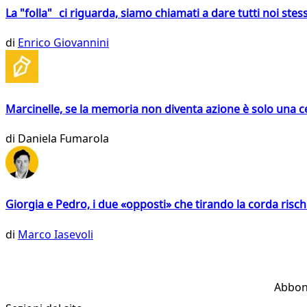
La "folla" ci riguarda, siamo chiamati a dare tutti noi stess
di
Enrico Giovannini
Marcinelle, se la memoria non diventa azione è solo una 
di
Daniela Fumarola
Giorgia e Pedro, i due «opposti» che tirando la corda risc
di
Marco Iasevoli
Abbon