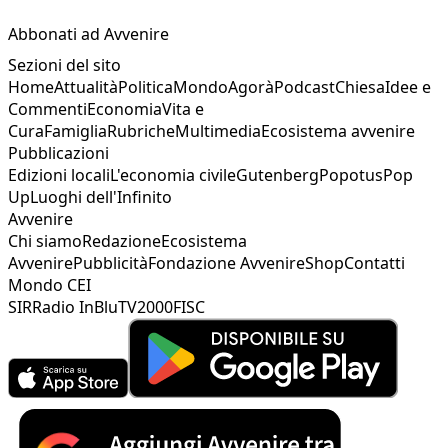
Abbonati ad Avvenire
Sezioni del sito
Home
Attualità
Politica
Mondo
Agorà
Podcast
Chiesa
Idee e
Commenti
Economia
Vita e
Cura
Famiglia
Rubriche
Multimedia
Ecosistema avvenire
Pubblicazioni
Edizioni locali
L'economia civile
Gutenberg
Popotus
Pop
Up
Luoghi dell'Infinito
Avvenire
Chi siamo
Redazione
Ecosistema
Avvenire
Pubblicità
Fondazione Avvenire
Shop
Contatti
Mondo CEI
SIR
Radio InBlu
TV2000
FISC