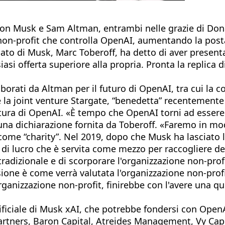
e, Elon Musk e Sam Altman, entrambi nelle grazie di D
a non-profit che controlla OpenAI, aumentando la posta
ato di Musk, Marc Toberoff, ha detto di aver presenta
siasi offerta superiore alla propria. Pronta la repli
orati da Altman per il futuro di OpenAI, tra cui la c
mite la joint venture Stargate, “benedetta” recentemen
futura di OpenAI. «È tempo che OpenAI torni ad essere
una dichiarazione fornita da Toberoff. «Faremo in mo
me “charity”. Nel 2019, dopo che Musk ha lasciato l
i lucro che è servita come mezzo per raccogliere dena
 tradizionale e di scorporare l'organizzazione non-pro
ione è come verrà valutata l'organizzazione non-profit
organizzazione non-profit, finirebbe con l'avere una 
artificiale di Musk xAI, che potrebbe fondersi con Ope
Partners, Baron Capital, Atreides Management, Vy Capi