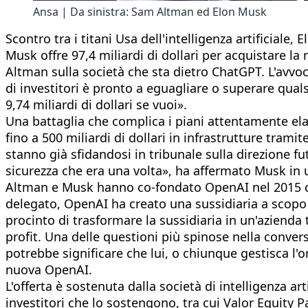
Ansa | Da sinistra: Sam Altman ed Elon Musk
Scontro tra i titani Usa dell'intelligenza artificial
Musk offre 97,4 miliardi di dollari per acquistare l
Altman sulla società che sta dietro ChatGPT. L'avvoc
di investitori è pronto a eguagliare o superare qual
9,74 miliardi di dollari se vuoi».
Una battaglia che complica i piani attentamente elab
fino a 500 miliardi di dollari in infrastrutture tra
stanno già sfidandosi in tribunale sulla direzione 
sicurezza che era una volta», ha affermato Musk in 
Altman e Musk hanno co-fondato OpenAI nel 2015 co
delegato, OpenAI ha creato una sussidiaria a scopo d
procinto di trasformare la sussidiaria in un'azienda
profit. Una delle questioni più spinose nella convers
potrebbe significare che lui, o chiunque gestisca l'
nuova OpenAI.
L'offerta è sostenuta dalla società di intelligenza 
investitori che lo sostengono, tra cui Valor Equity 