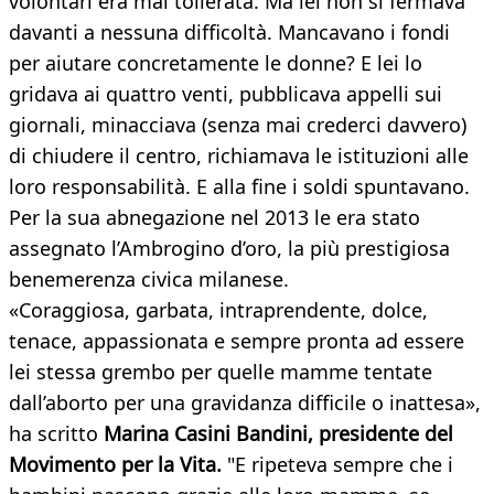
volontari era mal tollerata. Ma lei non si fermava
davanti a nessuna difficoltà. Mancavano i fondi
per aiutare concretamente le donne? E lei lo
gridava ai quattro venti, pubblicava appelli sui
giornali, minacciava (senza mai crederci davvero)
di chiudere il centro, richiamava le istituzioni alle
loro responsabilità. E alla fine i soldi spuntavano.
Per la sua abnegazione nel 2013 le era stato
assegnato l’Ambrogino d’oro, la più prestigiosa
benemerenza civica milanese.
«Coraggiosa, garbata, intraprendente, dolce,
tenace, appassionata e sempre pronta ad essere
lei stessa grembo per quelle mamme tentate
dall’aborto per una gravidanza difficile o inattesa»,
ha scritto
Marina Casini Bandini, presidente del
Movimento per la Vita.
"E ripeteva sempre che i