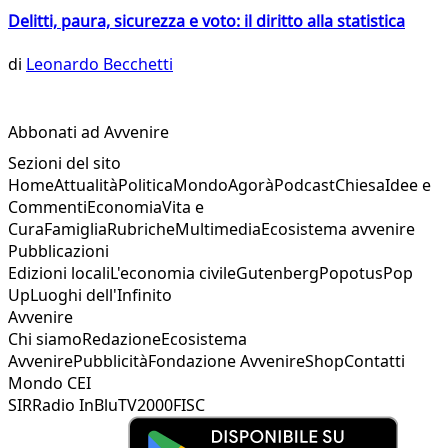
Delitti, paura, sicurezza e voto: il diritto alla statistica
di
Leonardo Becchetti
Abbonati ad Avvenire
Sezioni del sito
Home
Attualità
Politica
Mondo
Agorà
Podcast
Chiesa
Idee e
Commenti
Economia
Vita e
Cura
Famiglia
Rubriche
Multimedia
Ecosistema avvenire
Pubblicazioni
Edizioni locali
L'economia civile
Gutenberg
Popotus
Pop
Up
Luoghi dell'Infinito
Avvenire
Chi siamo
Redazione
Ecosistema
Avvenire
Pubblicità
Fondazione Avvenire
Shop
Contatti
Mondo CEI
SIR
Radio InBlu
TV2000
FISC