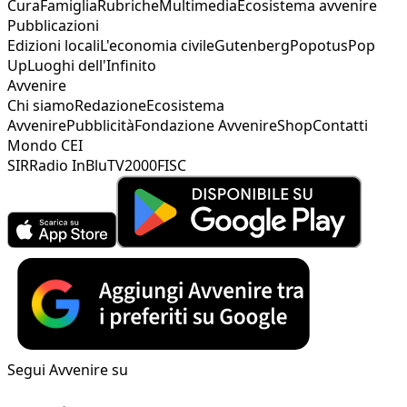
Cura
Famiglia
Rubriche
Multimedia
Ecosistema avvenire
Pubblicazioni
Edizioni locali
L'economia civile
Gutenberg
Popotus
Pop
Up
Luoghi dell'Infinito
Avvenire
Chi siamo
Redazione
Ecosistema
Avvenire
Pubblicità
Fondazione Avvenire
Shop
Contatti
Mondo CEI
SIR
Radio InBlu
TV2000
FISC
Segui Avvenire su