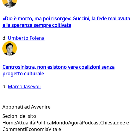
«Dio è morto, ma poi risorge»: Guccini, la fede mai avuta
e la speranza sempre coltivata
di
Umberto Folena
Centrosinistra, non esistono vere coalizioni senza
progetto culturale
di
Marco Iasevoli
Abbonati ad Avvenire
Sezioni del sito
Home
Attualità
Politica
Mondo
Agorà
Podcast
Chiesa
Idee e
Commenti
Economia
Vita e