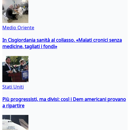
Medio Oriente
In Cisgiordania sanità al collasso. «Malati cronici senza
medicine, tagliati i fondi»
Stati Uniti
Più progressisti, ma divisi: così i Dem americani provano
a ripartire