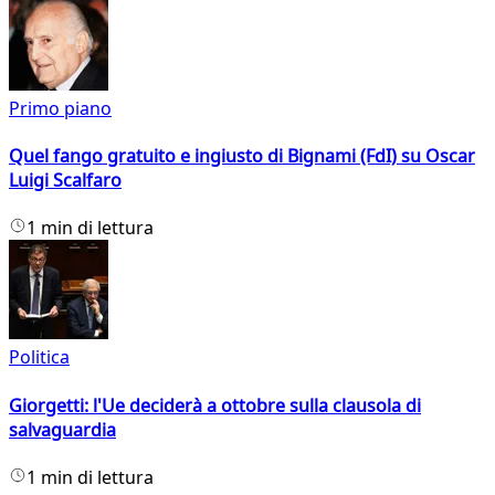
Primo piano
Quel fango gratuito e ingiusto di Bignami (FdI) su Oscar
Luigi Scalfaro
1 min di lettura
Politica
Giorgetti: l'Ue deciderà a ottobre sulla clausola di
salvaguardia
1 min di lettura