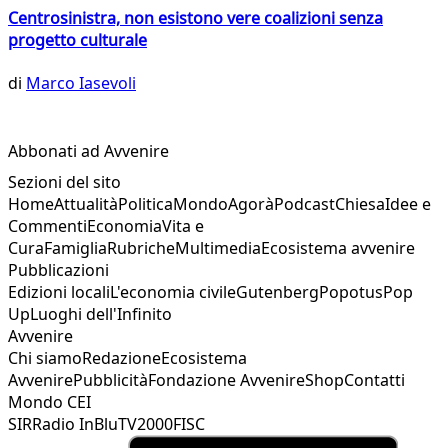
Centrosinistra, non esistono vere coalizioni senza
progetto culturale
di
Marco Iasevoli
Abbonati ad Avvenire
Sezioni del sito
Home
Attualità
Politica
Mondo
Agorà
Podcast
Chiesa
Idee e
Commenti
Economia
Vita e
Cura
Famiglia
Rubriche
Multimedia
Ecosistema avvenire
Pubblicazioni
Edizioni locali
L'economia civile
Gutenberg
Popotus
Pop
Up
Luoghi dell'Infinito
Avvenire
Chi siamo
Redazione
Ecosistema
Avvenire
Pubblicità
Fondazione Avvenire
Shop
Contatti
Mondo CEI
SIR
Radio InBlu
TV2000
FISC