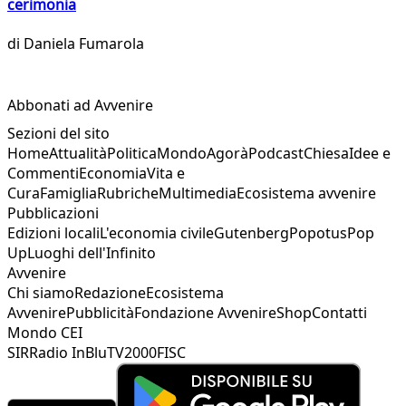
cerimonia
di
Daniela Fumarola
Abbonati ad Avvenire
Sezioni del sito
Home
Attualità
Politica
Mondo
Agorà
Podcast
Chiesa
Idee e
Commenti
Economia
Vita e
Cura
Famiglia
Rubriche
Multimedia
Ecosistema avvenire
Pubblicazioni
Edizioni locali
L'economia civile
Gutenberg
Popotus
Pop
Up
Luoghi dell'Infinito
Avvenire
Chi siamo
Redazione
Ecosistema
Avvenire
Pubblicità
Fondazione Avvenire
Shop
Contatti
Mondo CEI
SIR
Radio InBlu
TV2000
FISC