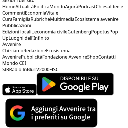
Sezioni del sito
Home
Attualità
Politica
Mondo
Agorà
Podcast
Chiesa
Idee e
Commenti
Economia
Vita e
Cura
Famiglia
Rubriche
Multimedia
Ecosistema avvenire
Pubblicazioni
Edizioni locali
L'economia civile
Gutenberg
Popotus
Pop
Up
Luoghi dell'Infinito
Avvenire
Chi siamo
Redazione
Ecosistema
Avvenire
Pubblicità
Fondazione Avvenire
Shop
Contatti
Mondo CEI
SIR
Radio InBlu
TV2000
FISC