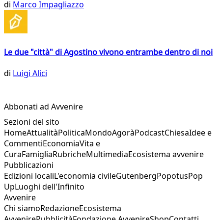
di
Marco Impagliazzo
Le due "città" di Agostino vivono entrambe dentro di noi
di
Luigi Alici
Abbonati ad Avvenire
Sezioni del sito
Home
Attualità
Politica
Mondo
Agorà
Podcast
Chiesa
Idee e
Commenti
Economia
Vita e
Cura
Famiglia
Rubriche
Multimedia
Ecosistema avvenire
Pubblicazioni
Edizioni locali
L'economia civile
Gutenberg
Popotus
Pop
Up
Luoghi dell'Infinito
Avvenire
Chi siamo
Redazione
Ecosistema
Avvenire
Pubblicità
Fondazione Avvenire
Shop
Contatti