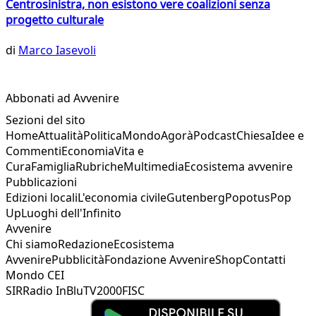
Centrosinistra, non esistono vere coalizioni senza
progetto culturale
di
Marco Iasevoli
Abbonati ad Avvenire
Sezioni del sito
Home
Attualità
Politica
Mondo
Agorà
Podcast
Chiesa
Idee e
Commenti
Economia
Vita e
Cura
Famiglia
Rubriche
Multimedia
Ecosistema avvenire
Pubblicazioni
Edizioni locali
L'economia civile
Gutenberg
Popotus
Pop
Up
Luoghi dell'Infinito
Avvenire
Chi siamo
Redazione
Ecosistema
Avvenire
Pubblicità
Fondazione Avvenire
Shop
Contatti
Mondo CEI
SIR
Radio InBlu
TV2000
FISC