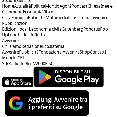
Sezioni del sito
Home
Attualità
Politica
Mondo
Agorà
Podcast
Chiesa
Idee e
Commenti
Economia
Vita e
Cura
Famiglia
Rubriche
Multimedia
Ecosistema avvenire
Pubblicazioni
Edizioni locali
L'economia civile
Gutenberg
Popotus
Pop
Up
Luoghi dell'Infinito
Avvenire
Chi siamo
Redazione
Ecosistema
Avvenire
Pubblicità
Fondazione Avvenire
Shop
Contatti
Mondo CEI
SIR
Radio InBlu
TV2000
FISC