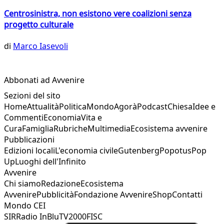
Centrosinistra, non esistono vere coalizioni senza
progetto culturale
di
Marco Iasevoli
Abbonati ad Avvenire
Sezioni del sito
Home
Attualità
Politica
Mondo
Agorà
Podcast
Chiesa
Idee e
Commenti
Economia
Vita e
Cura
Famiglia
Rubriche
Multimedia
Ecosistema avvenire
Pubblicazioni
Edizioni locali
L'economia civile
Gutenberg
Popotus
Pop
Up
Luoghi dell'Infinito
Avvenire
Chi siamo
Redazione
Ecosistema
Avvenire
Pubblicità
Fondazione Avvenire
Shop
Contatti
Mondo CEI
SIR
Radio InBlu
TV2000
FISC