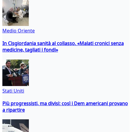
Medio Oriente
In Cisgiordania sanità al collasso. «Malati cronici senza
medicine, tagliati i fondi»
Stati Uniti
Più progressisti, ma divisi: così i Dem americani provano
a ripartire