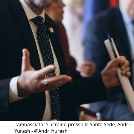
L’ambasciatore ucraino presso la Santa Sede, Andrii
Yurash - @AndriiYurash