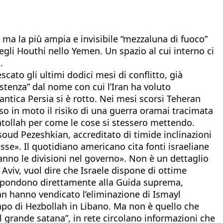
 ma la più ampia e invisibile “mezzaluna di fuoco”
degli Houthi nello Yemen. Un spazio al cui interno ci
.
ato gli ultimi dodici mesi di conflitto, già
sistenza” dal nome con cui l’Iran ha voluto
’antica Persia si è rotto. Nei mesi scorsi Teheran
sso in moto il risiko di una guerra oramai tracimata
yatollah per come le cose si stessero mettendo.
soud Pezeshkian, accreditato di timide inclinazioni
sse». Il quotidiano americano cita fonti israeliane
nno le divisioni nel governo». Non è un dettaglio
 Aviv, vuol dire che Israele dispone di ottime
 rispondono direttamente alla Guida suprema,
an hanno vendicato l’eliminazione di Ismayl
capo di Hezbollah in Libano. Ma non è quello che
il grande satana”, in rete circolano informazioni che