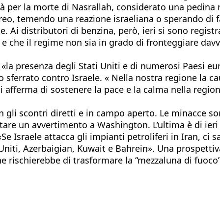
à per la morte di Nasrallah, considerato una pedina n
ereo, temendo una reazione israeliana o sperando di fa
e. Ai distributori di benzina, però, ieri si sono regi
 e che il regime non sia in grado di fronteggiare dav
«la presenza degli Stati Uniti e di numerosi Paesi eu
 sferrato contro Israele. « Nella nostra regione la cau
hi afferma di sostenere la pace e la calma nella regio
on gli scontri diretti e in campo aperto. Le minacce 
tare un avvertimento a Washington. L’ultima è di ieri 
 «Se Israele attacca gli impianti petroliferi in Iran, ci
 Uniti, Azerbaigian, Kuwait e Bahrein». Una prospettiv
 che rischierebbe di trasformare la “mezzaluna di fuo