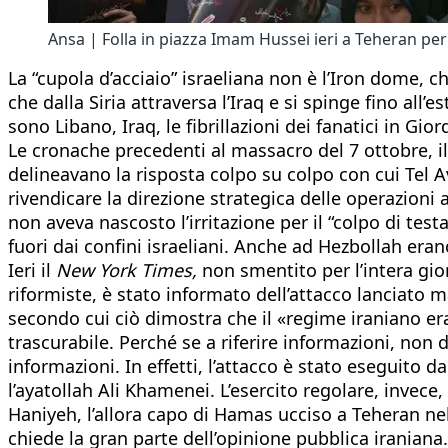
Ansa | Folla in piazza Imam Hussei ieri a Teheran per 
La “cupola d’acciaio” israeliana non è l’Iron dome, 
che dalla Siria attraversa l’Iraq e si spinge fino al
sono Libano, Iraq, le fibrillazioni dei fanatici in Gio
Le cronache precedenti al massacro del 7 ottobre, i
delineavano la risposta colpo su colpo con cui Tel Av
rivendicare la direzione strategica delle operazioni 
non aveva nascosto l’irritazione per il “colpo di tes
fuori dai confini israeliani. Anche ad Hezbollah era
Ieri il
New York Times,
non smentito per l’intera gio
riformiste, è stato informato dell’attacco lanciato m
secondo cui ciò dimostra che il «regime iraniano er
trascurabile. Perché se a riferire informazioni, non 
informazioni. In effetti, l’attacco è stato eseguito
l’ayatollah Ali Khamenei. L’esercito regolare, invec
Haniyeh, l’allora capo di Hamas ucciso a Teheran nel
chiede la gran parte dell’opinione pubblica iraniana.