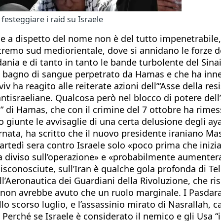
festeggiare i raid su Israele
che a dispetto del nome non è del tutto impenetrabile,
l’estremo sud mediorientale, dove si annidano le forze 
rdania e di tanto in tanto le bande turbolente del Sinai
l bagno di sangue perpetrato da Hamas e che ha innesc
iv ha reagito alle reiterate azioni dell’“Asse della re
antisraeliane. Qualcosa però nel blocco di potere dell
ta” di Hamas, che con il crimine del 7 ottobre ha rime
no giunte le avvisaglie di una certa delusione degli a
rnata, ha scritto che il nuovo presidente iraniano Ma
artedì sera contro Israele solo «poco prima che inizia
a diviso sull’operazione» e «probabilmente aumentera
disconosciute, sull’Iran è qualche gola profonda di Tel
 dall’Aeronautica dei Guardiani della Rivoluzione, che
e, non avrebbe avuto che un ruolo marginale. I Pasdar
lo scorso luglio, e l’assassinio mirato di Nasrallah, 
 Perché se Israele è considerato il nemico e gli Usa “