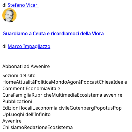
di
Stefano Vicari
Guardiamo a Ceuta e ricordiamoci della Vlora
di
Marco Impagliazzo
Abbonati ad Avvenire
Sezioni del sito
Home
Attualità
Politica
Mondo
Agorà
Podcast
Chiesa
Idee e
Commenti
Economia
Vita e
Cura
Famiglia
Rubriche
Multimedia
Ecosistema avvenire
Pubblicazioni
Edizioni locali
L'economia civile
Gutenberg
Popotus
Pop
Up
Luoghi dell'Infinito
Avvenire
Chi siamo
Redazione
Ecosistema