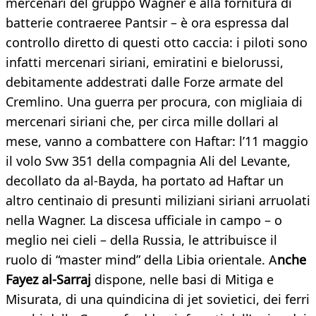
mercenari del gruppo Wagner e alla fornitura di
batterie contraeree Pantsir – è ora espressa dal
controllo diretto di questi otto caccia: i piloti sono
infatti mercenari siriani, emiratini e bielorussi,
debitamente addestrati dalle Forze armate del
Cremlino. Una guerra per procura, con migliaia di
mercenari siriani che, per circa mille dollari al
mese, vanno a combattere con Haftar: l’11 maggio
il volo Svw 351 della compagnia Ali del Levante,
decollato da al-Bayda, ha portato ad Haftar un
altro centinaio di presunti miliziani siriani arruolati
nella Wagner. La discesa ufficiale in campo – o
meglio nei cieli – della Russia, le attribuisce il
ruolo di “master mind” della Libia orientale. A
nche
Fayez al-Sarraj
dispone, nelle basi di Mitiga e
Misurata, di una quindicina di jet sovietici, dei ferri