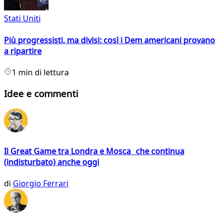
Stati Uniti
Più progressisti, ma divisi: così i Dem americani provano
a ripartire
1 min di lettura
Idee e commenti
Il Great Game tra Londra e Mosca che continua
(indisturbato) anche oggi
di
Giorgio Ferrari