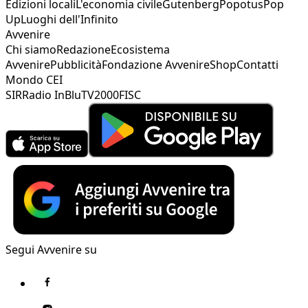
Edizioni locali
L'economia civile
Gutenberg
Popotus
Pop
Up
Luoghi dell'Infinito
Avvenire
Chi siamo
Redazione
Ecosistema
Avvenire
Pubblicità
Fondazione Avvenire
Shop
Contatti
Mondo CEI
SIR
Radio InBlu
TV2000
FISC
Segui Avvenire su