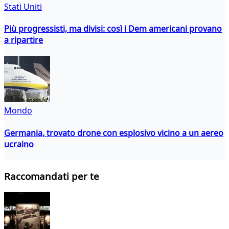
Stati Uniti
Più progressisti, ma divisi: così i Dem americani provano
a ripartire
Mondo
Germania, trovato drone con esplosivo vicino a un aereo
ucraino
Raccomandati per te