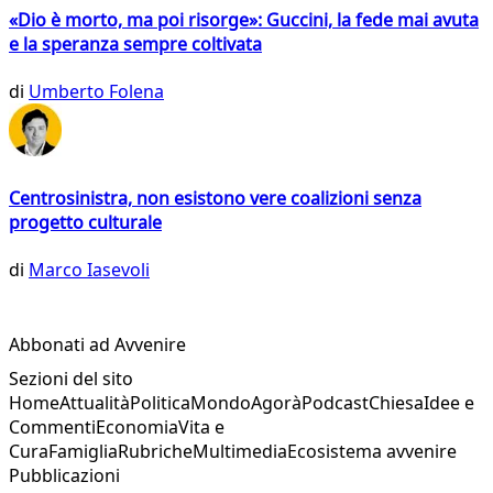
«Dio è morto, ma poi risorge»: Guccini, la fede mai avuta
e la speranza sempre coltivata
di
Umberto Folena
Centrosinistra, non esistono vere coalizioni senza
progetto culturale
di
Marco Iasevoli
Abbonati ad Avvenire
Sezioni del sito
Home
Attualità
Politica
Mondo
Agorà
Podcast
Chiesa
Idee e
Commenti
Economia
Vita e
Cura
Famiglia
Rubriche
Multimedia
Ecosistema avvenire
Pubblicazioni