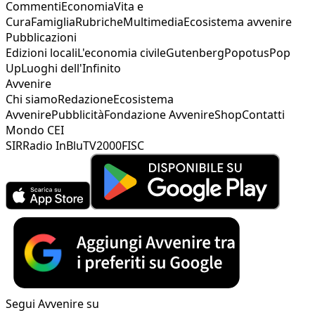
Commenti
Economia
Vita e
Cura
Famiglia
Rubriche
Multimedia
Ecosistema avvenire
Pubblicazioni
Edizioni locali
L'economia civile
Gutenberg
Popotus
Pop
Up
Luoghi dell'Infinito
Avvenire
Chi siamo
Redazione
Ecosistema
Avvenire
Pubblicità
Fondazione Avvenire
Shop
Contatti
Mondo CEI
SIR
Radio InBlu
TV2000
FISC
Segui Avvenire su