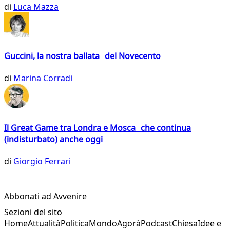
di
Luca Mazza
Guccini, la nostra ballata del Novecento
di
Marina Corradi
Il Great Game tra Londra e Mosca che continua
(indisturbato) anche oggi
di
Giorgio Ferrari
Abbonati ad Avvenire
Sezioni del sito
Home
Attualità
Politica
Mondo
Agorà
Podcast
Chiesa
Idee e