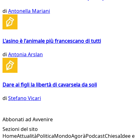
di
Antonella Mariani
L'asino è l'animale più francescano di tutti
di
Antonia Arslan
Dare ai figli la libertà di cavarsela da soli
di
Stefano Vicari
Abbonati ad Avvenire
Sezioni del sito
Home
Attualità
Politica
Mondo
Agorà
Podcast
Chiesa
Idee e