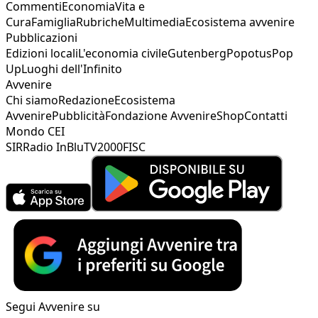
Commenti
Economia
Vita e
Cura
Famiglia
Rubriche
Multimedia
Ecosistema avvenire
Pubblicazioni
Edizioni locali
L'economia civile
Gutenberg
Popotus
Pop
Up
Luoghi dell'Infinito
Avvenire
Chi siamo
Redazione
Ecosistema
Avvenire
Pubblicità
Fondazione Avvenire
Shop
Contatti
Mondo CEI
SIR
Radio InBlu
TV2000
FISC
Segui Avvenire su