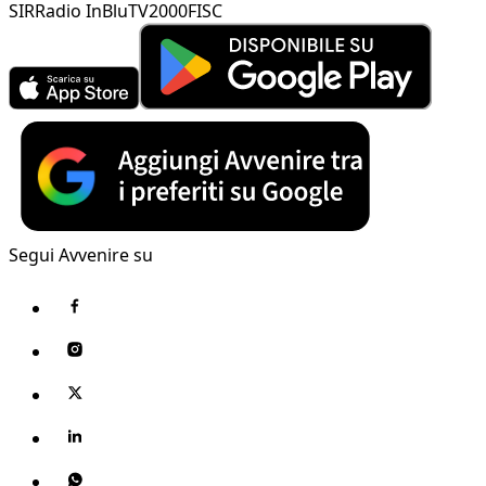
SIR
Radio InBlu
TV2000
FISC
Segui Avvenire su