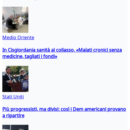
Medio Oriente
In Cisgiordania sanità al collasso. «Malati cronici senza
medicine, tagliati i fondi»
Stati Uniti
Più progressisti, ma divisi: così i Dem americani provano
a ripartire