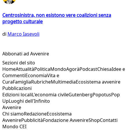
Centrosinistra, non esistono vere coalizioni senza
progetto culturale
di
Marco Iasevoli
Abbonati ad Avvenire
Sezioni del sito
Home
Attualità
Politica
Mondo
Agorà
Podcast
Chiesa
Idee e
Commenti
Economia
Vita e
Cura
Famiglia
Rubriche
Multimedia
Ecosistema avvenire
Pubblicazioni
Edizioni locali
L'economia civile
Gutenberg
Popotus
Pop
Up
Luoghi dell'Infinito
Avvenire
Chi siamo
Redazione
Ecosistema
Avvenire
Pubblicità
Fondazione Avvenire
Shop
Contatti
Mondo CEI