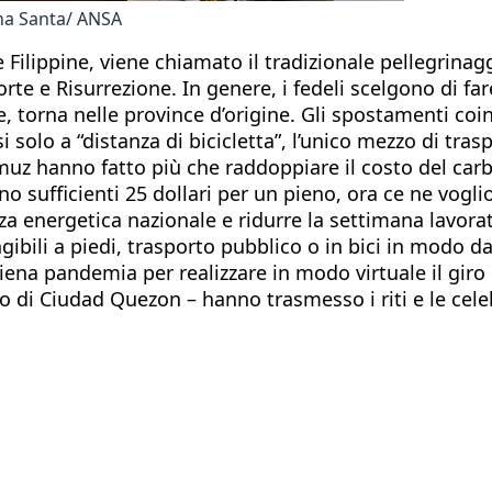
ana Santa/ ANSA
 Filippine, viene chiamato il tradizionale pellegrinaggi
 e Risurrezione. In genere, i fedeli scelgono di far
vece, torna nelle province d’origine. Gli spostamenti 
 solo a “distanza di bicicletta”, l’unico mezzo di tras
rmuz hanno fatto più che raddoppiare il costo del carb
ano sufficienti 25 dollari per un pieno, ora ce ne vogl
a energetica nazionale e ridurre la settimana lavora
gibili a piedi, trasporto pubblico o in bici in modo 
piena pandemia per realizzare in modo virtuale il giro 
 di Ciudad Quezon – hanno trasmesso i riti e le celeb