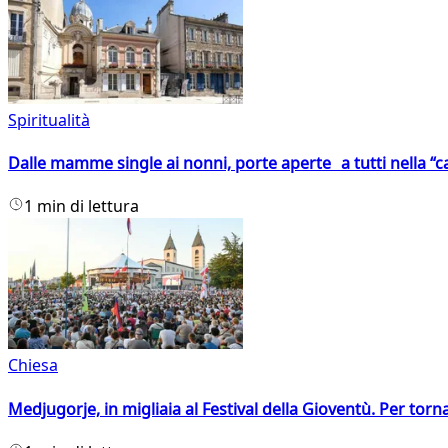
Spiritualità
Dalle mamme single ai nonni, porte aperte a tutti nella “cas
1 min di lettura
Chiesa
Medjugorje, in migliaia al Festival della Gioventù. Per torn