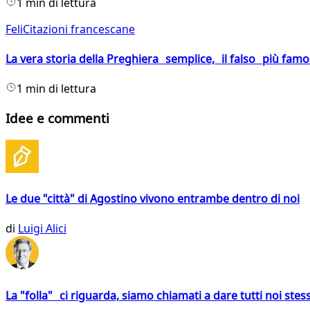
1 min di lettura
FeliCitazioni francescane
La vera storia della Preghiera semplice, il falso più fam
1 min di lettura
Idee e commenti
Le due "città" di Agostino vivono entrambe dentro di noi
di
Luigi Alici
La "folla" ci riguarda, siamo chiamati a dare tutti noi stess