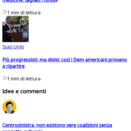
medicine, tagliati i fondi»
1 min di lettura
Stati Uniti
Più progressisti, ma divisi: così i Dem americani provano
a ripartire
1 min di lettura
Idee e commenti
Centrosinistra, non esistono vere coalizioni senza