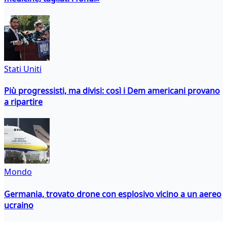
Stati Uniti
Più progressisti, ma divisi: così i Dem americani provano
a ripartire
Mondo
Germania, trovato drone con esplosivo vicino a un aereo
ucraino