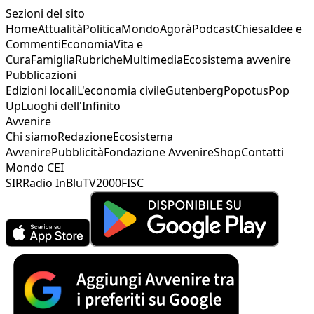
Sezioni del sito
Home
Attualità
Politica
Mondo
Agorà
Podcast
Chiesa
Idee e
Commenti
Economia
Vita e
Cura
Famiglia
Rubriche
Multimedia
Ecosistema avvenire
Pubblicazioni
Edizioni locali
L'economia civile
Gutenberg
Popotus
Pop
Up
Luoghi dell'Infinito
Avvenire
Chi siamo
Redazione
Ecosistema
Avvenire
Pubblicità
Fondazione Avvenire
Shop
Contatti
Mondo CEI
SIR
Radio InBlu
TV2000
FISC