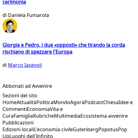
cerimonia
di
Daniela Fumarola
Giorgia e Pedro, i due «opposti» che tirando la corda
rischiano di spezzare l'Europa
di
Marco Iasevoli
Abbonati ad Avvenire
Sezioni del sito
Home
Attualità
Politica
Mondo
Agorà
Podcast
Chiesa
Idee e
Commenti
Economia
Vita e
Cura
Famiglia
Rubriche
Multimedia
Ecosistema avvenire
Pubblicazioni
Edizioni locali
L'economia civile
Gutenberg
Popotus
Pop
Up
Luoghi dell'Infinito