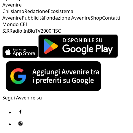
Avvenire
Chi siamo
Redazione
Ecosistema
Avvenire
Pubblicità
Fondazione Avvenire
Shop
Contatti
Mondo CEI
SIR
Radio InBlu
TV2000
FISC
Segui Avvenire su