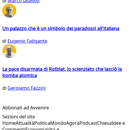
di
Marco Iasevoli
Un palazzo che è un simbolo dei paradossi all'italiana
di
Eugenio Fatigante
La pace disarmata di Rotblat, lo scienziato che lasciò la
bomba atomica
di
Gerolamo Fazzini
Abbonati ad Avvenire
Sezioni del sito
Home
Attualità
Politica
Mondo
Agorà
Podcast
Chiesa
Idee e
Commenti
Economia
Vita e