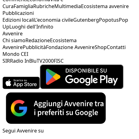
Cura
Famiglia
Rubriche
Multimedia
Ecosistema avvenire
Pubblicazioni
Edizioni locali
L'economia civile
Gutenberg
Popotus
Pop
Up
Luoghi dell'Infinito
Avvenire
Chi siamo
Redazione
Ecosistema
Avvenire
Pubblicità
Fondazione Avvenire
Shop
Contatti
Mondo CEI
SIR
Radio InBlu
TV2000
FISC
Segui Avvenire su