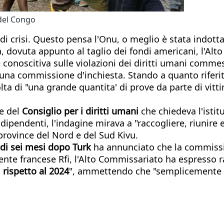
 del Congo
di crisi. Questo pensa l'Onu, o meglio è stata indotta
à, dovuta appunto al taglio dei fondi americani, l'Alt
conoscitiva sulle violazioni dei diritti umani commes
 una commissione d'inchiesta. Stando a quanto riferit
olta di "una grande quantita' di prove da parte di vit
ne del
Consiglio per i diritti umani
che chiedeva l'istit
pendenti, l'indagine mirava a "raccogliere, riunire e 
rovince del Nord e del Sud Kivu.
 di sei mesi dopo Turk
ha annunciato che la commissi
ttente francese Rfi, l'Alto Commissariato ha espresso
i rispetto al 2024
", ammettendo che "semplicemente no