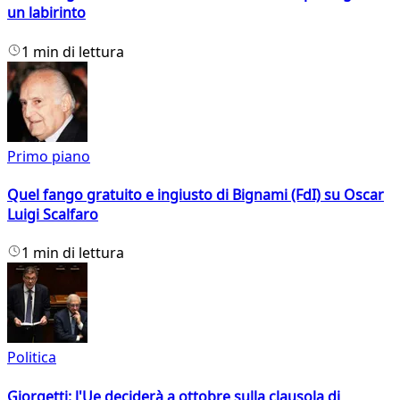
un labirinto
1 min di lettura
Primo piano
Quel fango gratuito e ingiusto di Bignami (FdI) su Oscar
Luigi Scalfaro
1 min di lettura
Politica
Giorgetti: l'Ue deciderà a ottobre sulla clausola di