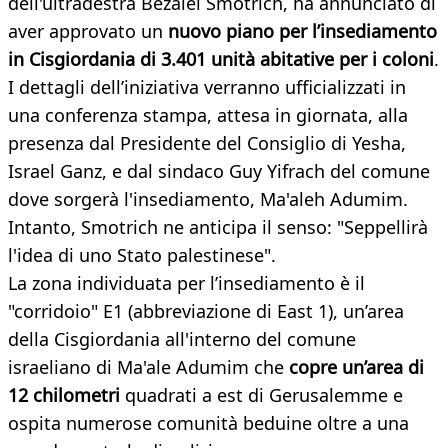
dell'ultradestra Bezalel Smotrich, ha annunciato di
aver approvato un
nuovo piano per l’insediamento
in Cisgiordania di 3.401 unità abitative per i coloni
.
I dettagli dell’iniziativa verranno ufficializzati in
una conferenza stampa, attesa in giornata, alla
presenza dal Presidente del Consiglio di Yesha,
Israel Ganz, e dal sindaco Guy Yifrach del comune
dove sorgerà l'insediamento, Ma'aleh Adumim.
Intanto, Smotrich ne anticipa il senso: "Seppellirà
l'idea di uno Stato palestinese".
La zona individuata per l’insediamento è il
"corridoio" E1 (abbreviazione di East 1), un’area
della Cisgiordania all'interno del comune
israeliano di Ma'ale Adumim che
copre un’area di
12 chilometri
quadrati a est di Gerusalemme e
ospita numerose comunità beduine oltre a una