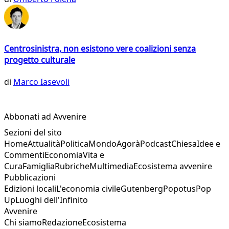
Centrosinistra, non esistono vere coalizioni senza
progetto culturale
di
Marco Iasevoli
Abbonati ad Avvenire
Sezioni del sito
Home
Attualità
Politica
Mondo
Agorà
Podcast
Chiesa
Idee e
Commenti
Economia
Vita e
Cura
Famiglia
Rubriche
Multimedia
Ecosistema avvenire
Pubblicazioni
Edizioni locali
L'economia civile
Gutenberg
Popotus
Pop
Up
Luoghi dell'Infinito
Avvenire
Chi siamo
Redazione
Ecosistema