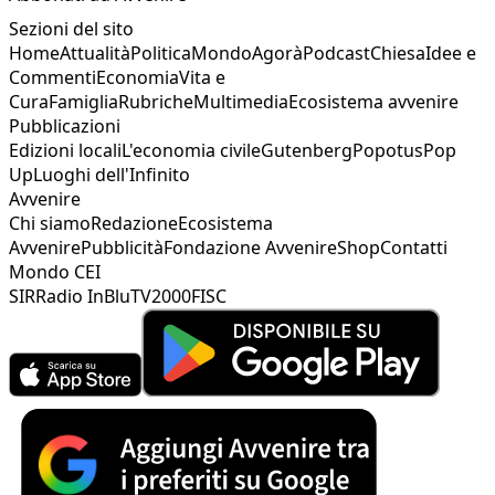
Sezioni del sito
Home
Attualità
Politica
Mondo
Agorà
Podcast
Chiesa
Idee e
Commenti
Economia
Vita e
Cura
Famiglia
Rubriche
Multimedia
Ecosistema avvenire
Pubblicazioni
Edizioni locali
L'economia civile
Gutenberg
Popotus
Pop
Up
Luoghi dell'Infinito
Avvenire
Chi siamo
Redazione
Ecosistema
Avvenire
Pubblicità
Fondazione Avvenire
Shop
Contatti
Mondo CEI
SIR
Radio InBlu
TV2000
FISC