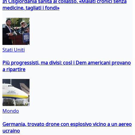
In Cisgiordania sanità al collasso. «Malati cronici senza
medicine, tagliati i fondi»
Stati Uniti
Più progressisti, ma divisi: così i Dem americani provano
a ripartire
Mondo
Germania, trovato drone con esplosivo vicino a un aereo
ucraino