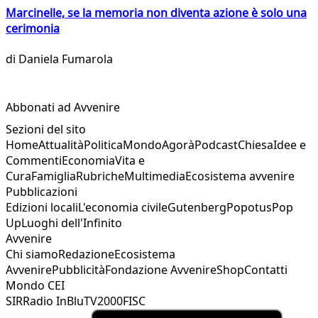
Marcinelle, se la memoria non diventa azione è solo una
cerimonia
di
Daniela Fumarola
Abbonati ad Avvenire
Sezioni del sito
Home
Attualità
Politica
Mondo
Agorà
Podcast
Chiesa
Idee e
Commenti
Economia
Vita e
Cura
Famiglia
Rubriche
Multimedia
Ecosistema avvenire
Pubblicazioni
Edizioni locali
L'economia civile
Gutenberg
Popotus
Pop
Up
Luoghi dell'Infinito
Avvenire
Chi siamo
Redazione
Ecosistema
Avvenire
Pubblicità
Fondazione Avvenire
Shop
Contatti
Mondo CEI
SIR
Radio InBlu
TV2000
FISC