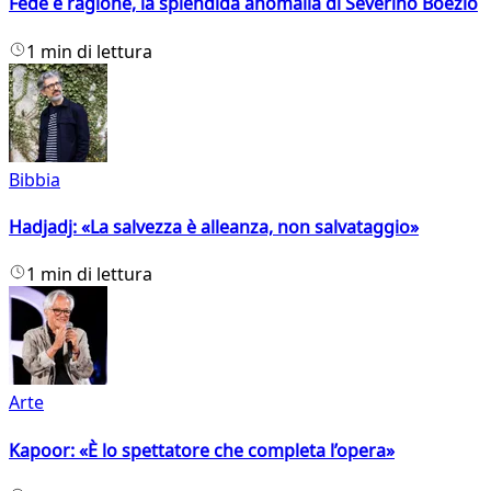
Fede e ragione, la splendida anomalia di Severino Boezio
1 min di lettura
Bibbia
Hadjadj: «La salvezza è alleanza, non salvataggio»
1 min di lettura
Arte
Kapoor: «È lo spettatore che completa l’opera»