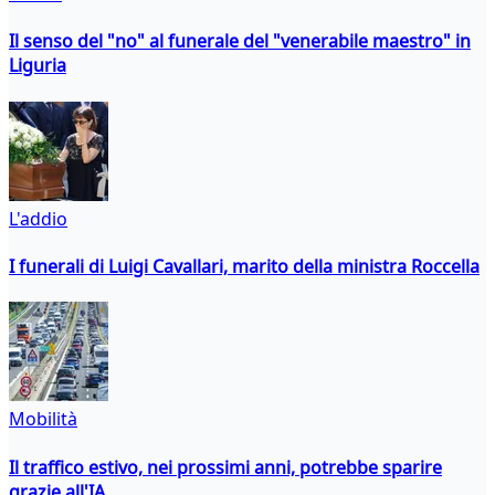
Il senso del "no" al funerale del "venerabile maestro" in
Liguria
L'addio
I funerali di Luigi Cavallari, marito della ministra Roccella
Mobilità
Il traffico estivo, nei prossimi anni, potrebbe sparire
grazie all'IA