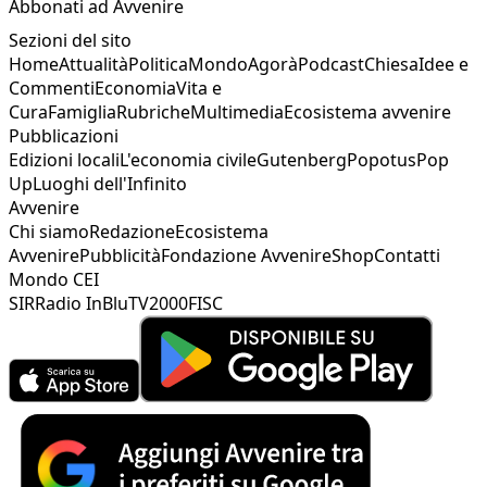
Abbonati ad Avvenire
Sezioni del sito
Home
Attualità
Politica
Mondo
Agorà
Podcast
Chiesa
Idee e
Commenti
Economia
Vita e
Cura
Famiglia
Rubriche
Multimedia
Ecosistema avvenire
Pubblicazioni
Edizioni locali
L'economia civile
Gutenberg
Popotus
Pop
Up
Luoghi dell'Infinito
Avvenire
Chi siamo
Redazione
Ecosistema
Avvenire
Pubblicità
Fondazione Avvenire
Shop
Contatti
Mondo CEI
SIR
Radio InBlu
TV2000
FISC