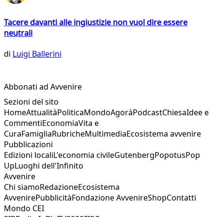
Tacere davanti alle ingiustizie non vuol dire essere
neutrali
di
Luigi Ballerini
Abbonati ad Avvenire
Sezioni del sito
Home
Attualità
Politica
Mondo
Agorà
Podcast
Chiesa
Idee e
Commenti
Economia
Vita e
Cura
Famiglia
Rubriche
Multimedia
Ecosistema avvenire
Pubblicazioni
Edizioni locali
L'economia civile
Gutenberg
Popotus
Pop
Up
Luoghi dell'Infinito
Avvenire
Chi siamo
Redazione
Ecosistema
Avvenire
Pubblicità
Fondazione Avvenire
Shop
Contatti
Mondo CEI