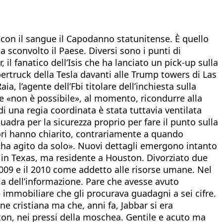
o con il sangue il Capodanno statunitense. È quello
a sconvolto il Paese. Diversi sono i punti di
 il fanatico dell’Isis che ha lanciato un pick-up sulla
ertruck della Tesla davanti alle Trump towers di Las
, l’agente dell’Fbi titolare dell’inchiesta sulla
he «non è possibile», al momento, ricondurre alla
di una regia coordinata è stata tuttavia ventilata
uadra per la sicurezza proprio per fare il punto sulla
atori hanno chiarito, contrariamente a quando
ti, «ha agito da solo». Nuovi dettagli emergono intanto
, in Texas, ma residente a Houston. Divorziato due
 2009 e il 2010 come addetto alle risorse umane. Nel
gia dell’informazione. Pare che avesse avuto
e immobiliare che gli procurava guadagni a sei cifre.
e cristiana ma che, anni fa, Jabbar si era
ston, nei pressi della moschea. Gentile e acuto ma