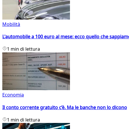
Mobilità
L'automobile a 100 euro al mese: ecco quello che sappiam
1 min di lettura
Economia
Il conto corrente gratuito c’è. Ma le banche non lo dicono
1 min di lettura