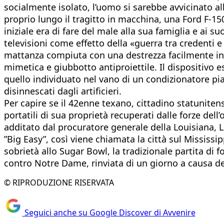
socialmente isolato, l’uomo si sarebbe avvicinato all
proprio lungo il tragitto in macchina, una Ford F-1
iniziale era di fare del male alla sua famiglia e ai
televisioni come effetto della «guerra tra credenti e
mattanza compiuta con una destrezza facilmente int
mimetica e giubbotto antiproiettile. Il dispositivo e
quello individuato nel vano di un condizionatore piaz
disinnescati dagli artificieri.
Per capire se il 42enne texano, cittadino statunitens
portatili di sua proprietà recuperati dalle forze del
additato dal procuratore generale della Louisiana, L
”Big Easy”, così viene chiamata la città sul Mississip
sobrietà allo Sugar Bowl, la tradizionale partita d
contro Notre Dame, rinviata di un giorno a causa della
© RIPRODUZIONE RISERVATA
Seguici anche su Google Discover di Avvenire