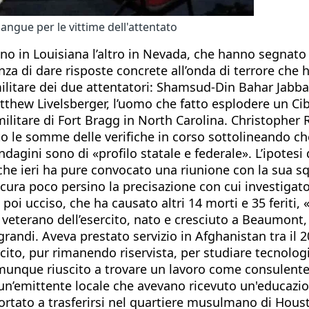
sangue per le vittime dell'attentato
, uno in Louisiana l’altro in Nevada, che hanno segnat
za di dare risposte concrete all’onda di terrore che h
 militare dei due attentatori: Shamsud-Din Bahar Jabbar,
tthew Livelsberger, l’uomo che fatto esplodere un Cib
itare di Fort Bragg in North Carolina. Christopher Raia
ato le somme delle verifiche in corso sottolineando c
dagini sono di «profilo statale e federale». L’ipotesi 
 che ieri ha pure convocato una riunione con la sua sq
ssicura poco persino la precisazione con cui investig
ge, poi ucciso, che ha causato altri 14 morti e 35 feri
n veterano dell’esercito, nato e cresciuto a Beaumont
 grandi. Aveva prestato servizio in Afghanistan tra il
rcito, pur rimanendo riservista, per studiare tecnolo
 comunque riuscito a trovare un lavoro come consulent
 un’emittente locale che avevano ricevuto un'educazion
 portato a trasferirsi nel quartiere musulmano di Hou