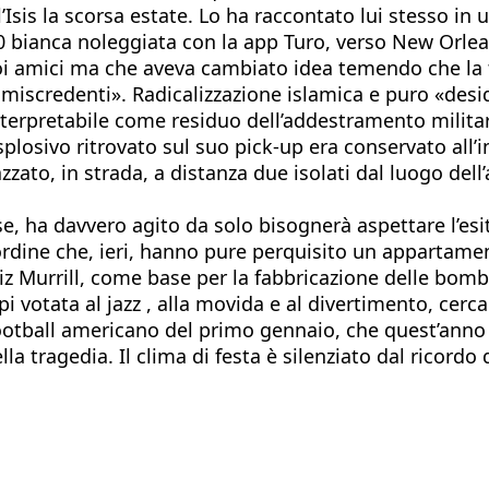
’Isis la scorsa estate. Lo ha raccontato lui stesso in
50 bianca noleggiata con la app Turo, verso New Orlea
 suoi amici ma che aveva cambiato idea temendo che la
 miscredenti». Radicalizzazione islamica e puro «desid
erpretabile come residuo dell’addestramento militar
splosivo ritrovato sul suo pick-up era conservato all’
zato, in strada, a distanza due isolati dal luogo dell’
e, ha davvero agito da solo bisognerà aspettare l’esito
l’ordine che, ieri, hanno pure perquisito un appartame
iz Murrill, come base per la fabbricazione delle bomb
pi votata al jazz , alla movida e al divertimento, cerc
i football americano del primo gennaio, che quest’ann
 tragedia. Il clima di festa è silenziato dal ricordo d