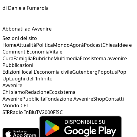
di
Daniela Fumarola
Abbonati ad Avvenire
Sezioni del sito
Home
Attualità
Politica
Mondo
Agorà
Podcast
Chiesa
Idee e
Commenti
Economia
Vita e
Cura
Famiglia
Rubriche
Multimedia
Ecosistema avvenire
Pubblicazioni
Edizioni locali
L'economia civile
Gutenberg
Popotus
Pop
Up
Luoghi dell'Infinito
Avvenire
Chi siamo
Redazione
Ecosistema
Avvenire
Pubblicità
Fondazione Avvenire
Shop
Contatti
Mondo CEI
SIR
Radio InBlu
TV2000
FISC