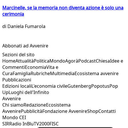
Marcinelle, se la memoria non diventa azione è solo una
cerimonia
di
Daniela Fumarola
Abbonati ad Avvenire
Sezioni del sito
Home
Attualità
Politica
Mondo
Agorà
Podcast
Chiesa
Idee e
Commenti
Economia
Vita e
Cura
Famiglia
Rubriche
Multimedia
Ecosistema avvenire
Pubblicazioni
Edizioni locali
L'economia civile
Gutenberg
Popotus
Pop
Up
Luoghi dell'Infinito
Avvenire
Chi siamo
Redazione
Ecosistema
Avvenire
Pubblicità
Fondazione Avvenire
Shop
Contatti
Mondo CEI
SIR
Radio InBlu
TV2000
FISC