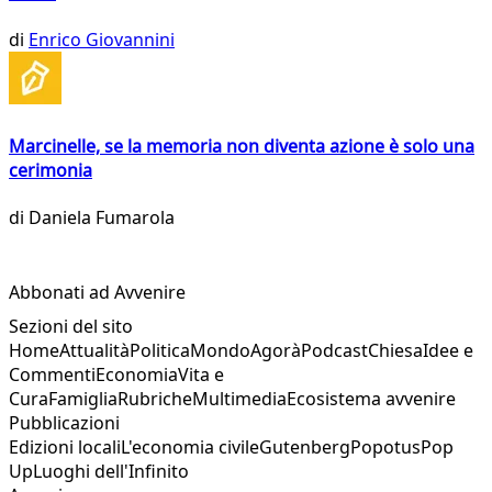
di
Enrico Giovannini
Marcinelle, se la memoria non diventa azione è solo una
cerimonia
di
Daniela Fumarola
Abbonati ad Avvenire
Sezioni del sito
Home
Attualità
Politica
Mondo
Agorà
Podcast
Chiesa
Idee e
Commenti
Economia
Vita e
Cura
Famiglia
Rubriche
Multimedia
Ecosistema avvenire
Pubblicazioni
Edizioni locali
L'economia civile
Gutenberg
Popotus
Pop
Up
Luoghi dell'Infinito