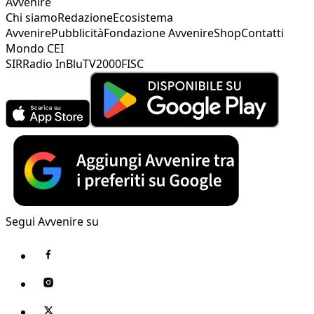
Avvenire
Chi siamo
Redazione
Ecosistema
Avvenire
Pubblicità
Fondazione Avvenire
Shop
Contatti
Mondo CEI
SIR
Radio InBlu
TV2000
FISC
Segui Avvenire su