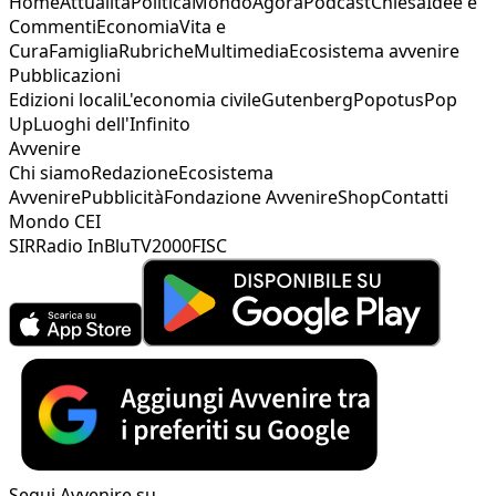
Home
Attualità
Politica
Mondo
Agorà
Podcast
Chiesa
Idee e
Commenti
Economia
Vita e
Cura
Famiglia
Rubriche
Multimedia
Ecosistema avvenire
Pubblicazioni
Edizioni locali
L'economia civile
Gutenberg
Popotus
Pop
Up
Luoghi dell'Infinito
Avvenire
Chi siamo
Redazione
Ecosistema
Avvenire
Pubblicità
Fondazione Avvenire
Shop
Contatti
Mondo CEI
SIR
Radio InBlu
TV2000
FISC
Segui Avvenire su