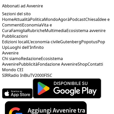
Abbonati ad Avvenire
Sezioni del sito
Home
Attualità
Politica
Mondo
Agorà
Podcast
Chiesa
Idee e
Commenti
Economia
Vita e
Cura
Famiglia
Rubriche
Multimedia
Ecosistema avvenire
Pubblicazioni
Edizioni locali
L'economia civile
Gutenberg
Popotus
Pop
Up
Luoghi dell'Infinito
Avvenire
Chi siamo
Redazione
Ecosistema
Avvenire
Pubblicità
Fondazione Avvenire
Shop
Contatti
Mondo CEI
SIR
Radio InBlu
TV2000
FISC