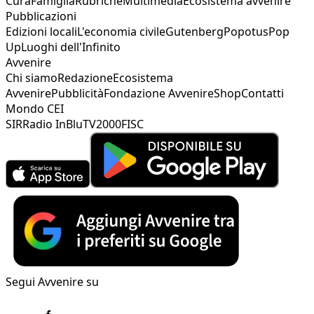
Cura
Famiglia
Rubriche
Multimedia
Ecosistema avvenire
Pubblicazioni
Edizioni locali
L'economia civile
Gutenberg
Popotus
Pop
Up
Luoghi dell'Infinito
Avvenire
Chi siamo
Redazione
Ecosistema
Avvenire
Pubblicità
Fondazione Avvenire
Shop
Contatti
Mondo CEI
SIR
Radio InBlu
TV2000
FISC
Segui Avvenire su