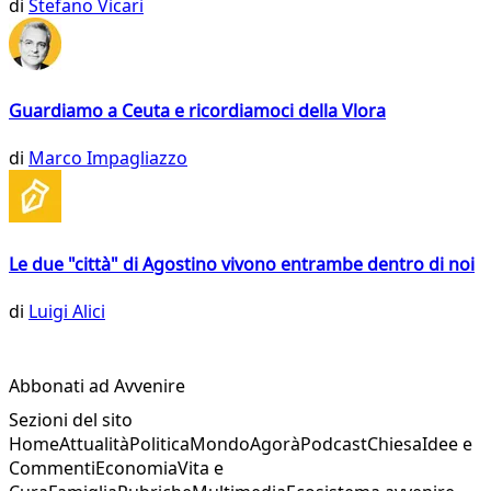
di
Stefano Vicari
Guardiamo a Ceuta e ricordiamoci della Vlora
di
Marco Impagliazzo
Le due "città" di Agostino vivono entrambe dentro di noi
di
Luigi Alici
Abbonati ad Avvenire
Sezioni del sito
Home
Attualità
Politica
Mondo
Agorà
Podcast
Chiesa
Idee e
Commenti
Economia
Vita e