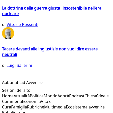
La dottrina della guerra giusta insostenibile nell’era
nucleare
di
Vittorio Possenti
Tacere davanti alle ingiustizie non vuol dire essere
neutrali
di
Luigi Ballerini
Abbonati ad Avvenire
Sezioni del sito
Home
Attualità
Politica
Mondo
Agorà
Podcast
Chiesa
Idee e
Commenti
Economia
Vita e
Cura
Famiglia
Rubriche
Multimedia
Ecosistema avvenire
Pubblicazioni