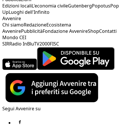
Edizioni locali
L'economia civile
Gutenberg
Popotus
Pop
Up
Luoghi dell'Infinito
Avvenire
Chi siamo
Redazione
Ecosistema
Avvenire
Pubblicità
Fondazione Avvenire
Shop
Contatti
Mondo CEI
SIR
Radio InBlu
TV2000
FISC
Segui Avvenire su