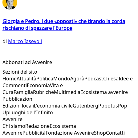
Giorgia e Pedro, i due «opposti» che tirando la corda
rischiano di spezzare l'Europa
di
Marco Iasevoli
Abbonati ad Avvenire
Sezioni del sito
Home
Attualità
Politica
Mondo
Agorà
Podcast
Chiesa
Idee e
Commenti
Economia
Vita e
Cura
Famiglia
Rubriche
Multimedia
Ecosistema avvenire
Pubblicazioni
Edizioni locali
L'economia civile
Gutenberg
Popotus
Pop
Up
Luoghi dell'Infinito
Avvenire
Chi siamo
Redazione
Ecosistema
Avvenire
Pubblicità
Fondazione Avvenire
Shop
Contatti