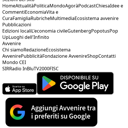
Home
Attualità
Politica
Mondo
Agorà
Podcast
Chiesa
Idee e
Commenti
Economia
Vita e
Cura
Famiglia
Rubriche
Multimedia
Ecosistema avvenire
Pubblicazioni
Edizioni locali
L'economia civile
Gutenberg
Popotus
Pop
Up
Luoghi dell'Infinito
Avvenire
Chi siamo
Redazione
Ecosistema
Avvenire
Pubblicità
Fondazione Avvenire
Shop
Contatti
Mondo CEI
SIR
Radio InBlu
TV2000
FISC