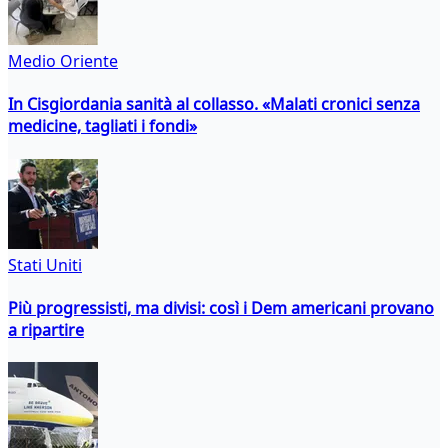
Medio Oriente
In Cisgiordania sanità al collasso. «Malati cronici senza
medicine, tagliati i fondi»
Stati Uniti
Più progressisti, ma divisi: così i Dem americani provano
a ripartire