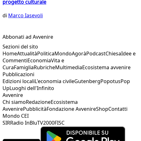
progetto culturale
di
Marco Iasevoli
Abbonati ad Avvenire
Sezioni del sito
Home
Attualità
Politica
Mondo
Agorà
Podcast
Chiesa
Idee e
Commenti
Economia
Vita e
Cura
Famiglia
Rubriche
Multimedia
Ecosistema avvenire
Pubblicazioni
Edizioni locali
L'economia civile
Gutenberg
Popotus
Pop
Up
Luoghi dell'Infinito
Avvenire
Chi siamo
Redazione
Ecosistema
Avvenire
Pubblicità
Fondazione Avvenire
Shop
Contatti
Mondo CEI
SIR
Radio InBlu
TV2000
FISC