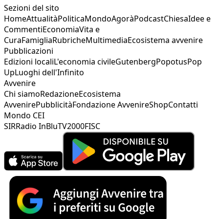
Sezioni del sito
Home
Attualità
Politica
Mondo
Agorà
Podcast
Chiesa
Idee e
Commenti
Economia
Vita e
Cura
Famiglia
Rubriche
Multimedia
Ecosistema avvenire
Pubblicazioni
Edizioni locali
L'economia civile
Gutenberg
Popotus
Pop
Up
Luoghi dell'Infinito
Avvenire
Chi siamo
Redazione
Ecosistema
Avvenire
Pubblicità
Fondazione Avvenire
Shop
Contatti
Mondo CEI
SIR
Radio InBlu
TV2000
FISC