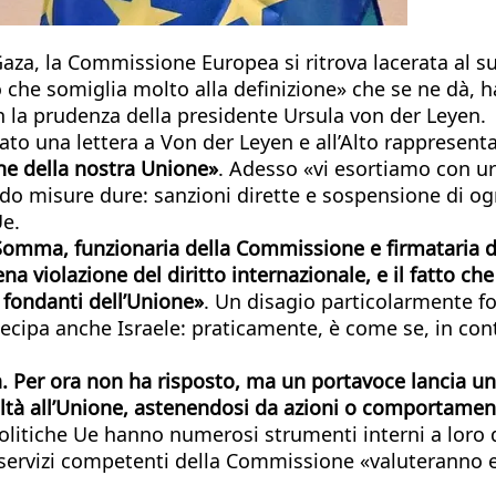
 Gaza, la Commissione Europea si ritrova lacerata al su
che somiglia molto alla definizione» che se ne dà, ha
 la prudenza della presidente Ursula von der Leyen.
iato una lettera a Von der Leyen e all’Alto rappresent
che della nostra Unione»
. Adesso «vi esortiamo con ur
o misure dure: sanzioni dirette e sospensione di ogni
Ue.
omma, funzionaria della Commissione e firmataria de
na violazione del diritto internazionale, e il fatto ch
 fondanti dell’Unione»
. Un disagio particolarmente fo
rtecipa anche Israele: praticamente, è come se, in con
 Per ora non ha risposto, ma un portavoce lancia un
 lealtà all’Unione, astenendosi da azioni o comportame
politiche Ue hanno numerosi strumenti interni a loro d
 servizi competenti della Commissione «valuteranno e