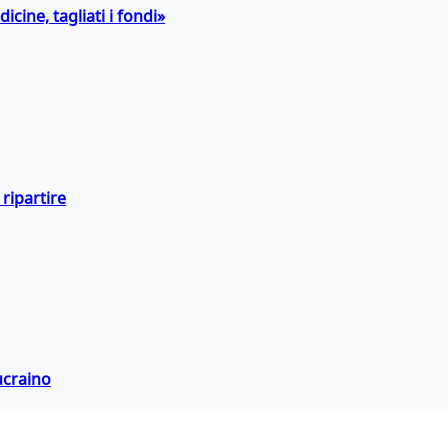
icine, tagliati i fondi»
ripartire
ucraino