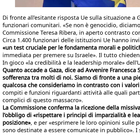
Di fronte all’esitante risposta Ue sulla situazione a
funzionari comunitari. «Se non è genocidio, diciamo 
Commissione Teresa Ribera, in aperto contrasto con
Circa 1.400 funzionari delle istituzioni Ue hanno inv
«un test cruciale per le fondamenta morali e politi
immediata per premere su Israele». Il tutto chiedend
In gioco «la credibilità e la leadership morale» dell’
Quanto accade a Gaza, dice ad Avvenire Francesca S
sofferenza tra molti di noi. Siamo di fronte a una pie
qualcosa che consideriamo in contrasto con i valori
compiti e funzioni riguardanti attività alle quali pa
complici di questo massacro».
La Commissione conferma la ricezione della missiva.
l’obbligo di «rispettare i principi di imparzialità e
posizione»
, e per «esprimere le loro opinioni sulle 
sono destinate a essere comunicate in pubblico». I