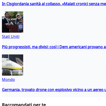
In Cisgiordania sanità al collasso. «Malati cronici senza med
Stati Uniti
Più progressisti, ma divisi: così i Dem americani provano a 
Mondo
Germania, trovato drone con esplosivo vicino a un aereo 
Raccomandati per te