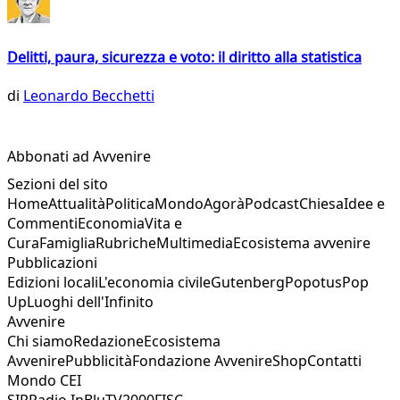
Delitti, paura, sicurezza e voto: il diritto alla statistica
di
Leonardo Becchetti
Abbonati ad Avvenire
Sezioni del sito
Home
Attualità
Politica
Mondo
Agorà
Podcast
Chiesa
Idee e
Commenti
Economia
Vita e
Cura
Famiglia
Rubriche
Multimedia
Ecosistema avvenire
Pubblicazioni
Edizioni locali
L'economia civile
Gutenberg
Popotus
Pop
Up
Luoghi dell'Infinito
Avvenire
Chi siamo
Redazione
Ecosistema
Avvenire
Pubblicità
Fondazione Avvenire
Shop
Contatti
Mondo CEI
SIR
Radio InBlu
TV2000
FISC