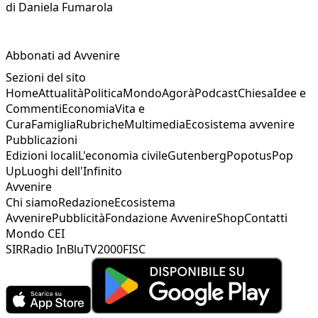
di
Daniela Fumarola
Abbonati ad Avvenire
Sezioni del sito
Home
Attualità
Politica
Mondo
Agorà
Podcast
Chiesa
Idee e
Commenti
Economia
Vita e
Cura
Famiglia
Rubriche
Multimedia
Ecosistema avvenire
Pubblicazioni
Edizioni locali
L'economia civile
Gutenberg
Popotus
Pop
Up
Luoghi dell'Infinito
Avvenire
Chi siamo
Redazione
Ecosistema
Avvenire
Pubblicità
Fondazione Avvenire
Shop
Contatti
Mondo CEI
SIR
Radio InBlu
TV2000
FISC