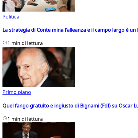
Politica
La strategia di Conte mina l'alleanza e il campo largo è un 
1 min di lettura
Primo piano
Quel fango gratuito e ingiusto di Bignami (FdI) su Oscar Lu
1 min di lettura