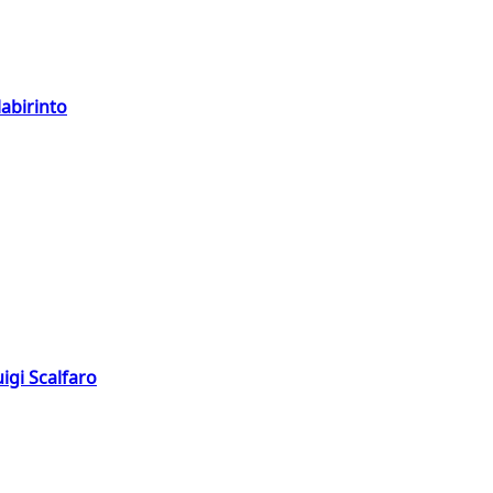
labirinto
igi Scalfaro