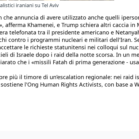
listici iraniani su Tel Aviv
 che annuncia di avere utilizzato anche quelli ipersonic
», afferma Khamenei, e Trump schiera altri caccia in
i sera telefonata tra il presidente americano e Neta
acchi contro i programmi nucleari e militari dell'Iran.
accettare le richieste statunitensi nei colloqui sul nuc
 cieli di Israele dopo i raid della notte scorsa. In un 
rato che i «missili Fatah di prima generazione - usat
re più il timore di un’escalation regionale: nei raid i
e sostiene l'Ong Human Rights Activists, con base a 