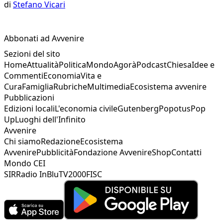
di
Stefano Vicari
Abbonati ad Avvenire
Sezioni del sito
Home
Attualità
Politica
Mondo
Agorà
Podcast
Chiesa
Idee e
Commenti
Economia
Vita e
Cura
Famiglia
Rubriche
Multimedia
Ecosistema avvenire
Pubblicazioni
Edizioni locali
L'economia civile
Gutenberg
Popotus
Pop
Up
Luoghi dell'Infinito
Avvenire
Chi siamo
Redazione
Ecosistema
Avvenire
Pubblicità
Fondazione Avvenire
Shop
Contatti
Mondo CEI
SIR
Radio InBlu
TV2000
FISC