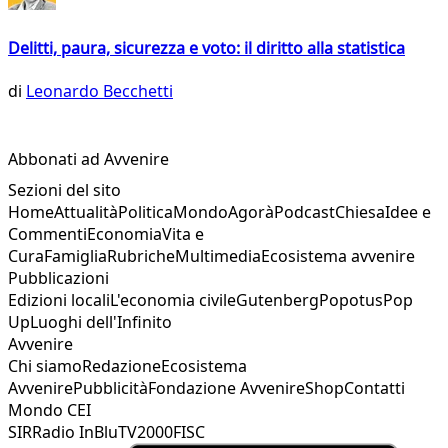
Delitti, paura, sicurezza e voto: il diritto alla statistica
di
Leonardo Becchetti
Abbonati ad Avvenire
Sezioni del sito
Home
Attualità
Politica
Mondo
Agorà
Podcast
Chiesa
Idee e
Commenti
Economia
Vita e
Cura
Famiglia
Rubriche
Multimedia
Ecosistema avvenire
Pubblicazioni
Edizioni locali
L'economia civile
Gutenberg
Popotus
Pop
Up
Luoghi dell'Infinito
Avvenire
Chi siamo
Redazione
Ecosistema
Avvenire
Pubblicità
Fondazione Avvenire
Shop
Contatti
Mondo CEI
SIR
Radio InBlu
TV2000
FISC