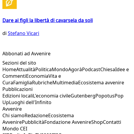
Dare ai figli la libertà di cavarsela da soli
di
Stefano Vicari
Abbonati ad Avvenire
Sezioni del sito
Home
Attualità
Politica
Mondo
Agorà
Podcast
Chiesa
Idee e
Commenti
Economia
Vita e
Cura
Famiglia
Rubriche
Multimedia
Ecosistema avvenire
Pubblicazioni
Edizioni locali
L'economia civile
Gutenberg
Popotus
Pop
Up
Luoghi dell'Infinito
Avvenire
Chi siamo
Redazione
Ecosistema
Avvenire
Pubblicità
Fondazione Avvenire
Shop
Contatti
Mondo CEI